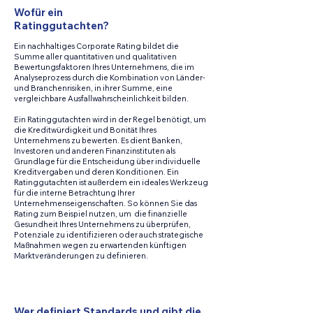
Wofür ein
Ratinggutachten?
Ein nachhaltiges Corporate Rating bildet die
Summe aller quantitativen und qualitativen
Bewertungsfaktoren Ihres Unternehmens, die im
Analyseprozess durch die Kombination von Länder-
und Branchenrisiken, in ihrer Summe, eine
vergleichbare Ausfallwahrscheinlichkeit bilden.
Ein Ratinggutachten wird in der Regel benötigt, um
die Kreditwürdigkeit und Bonität Ihres
Unternehmens zu bewerten. Es dient Banken,
Investoren und anderen Finanzinstituten als
Grundlage für die Entscheidung über individuelle
Kreditvergaben und deren Konditionen. Ein
Ratinggutachten ist außerdem ein ideales Werkzeug
für die interne Betrachtung Ihrer
Unternehmenseigenschaften. So können Sie das
Rating zum Beispiel nutzen, um die finanzielle
Gesundheit Ihres Unternehmens zu überprüfen,
Potenziale zu identifizieren oder auch strategische
Maßnahmen wegen zu erwartenden künftigen
Marktveränderungen zu definieren.
Wer definiert Standards und gibt die