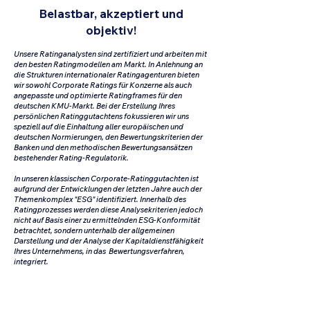
Belastbar, akzeptiert und
objektiv!
Unsere Ratinganalysten sind zertifiziert und arbeiten mit
den besten Ratingmodellen am Markt. In Anlehnung an
die Strukturen internationaler Ratingagenturen bieten
wir sowohl Corporate Ratings für Konzerne als auch
angepasste und optimierte Ratingframes für den
deutschen KMU-Markt. Bei der Erstellung Ihres
persönlichen Ratinggutachtens fokussieren wir uns
speziell auf die Einhaltung aller europäischen und
deutschen Normierungen, den Bewertungskriterien der
Banken und den methodischen Bewertungsansätzen
bestehender Rating-Regulatorik.
In unseren klassischen Corporate-Ratinggutachten ist
aufgrund der Entwicklungen der letzten Jahre auch der
Themenkomplex "ESG" identifiziert. Innerhalb des
Ratingprozesses werden diese Analysekriterien jedoch
nicht auf Basis einer zu ermittelnden ESG-Konformität
betrachtet, sondern unterhalb der allgemeinen
Darstellung und der Analyse der Kapitaldienstfähigkeit
Ihres Unternehmens, in das Bewertungsverfahren,
integriert.