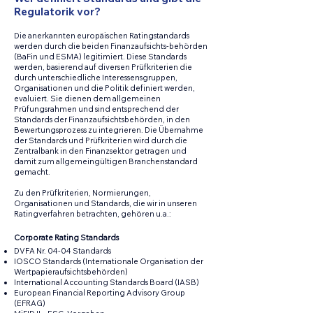
Regulatorik vor?
Die anerkannten europäischen Ratingstandards
werden durch die beiden Finanzaufsichts-behörden
(BaFin und ESMA) legitimiert. Diese Standards
werden, basierend auf diversen Prüfkriterien die
durch unterschiedliche Interessensgruppen,
Organisationen und die Politik definiert werden,
evaluiert
. Sie dienen dem allgemeinen
Prüfungsrahmen und sind entsprechend der
Standards der Finanzaufsichtsbehörden, in den
Bewertungsprozess zu integrieren. Die Übernahme
der Standards und Prüfkriterien wird durch die
Zentralbank in den Finanzsektor getragen und
damit zum allgemeingültigen Branchenstandard
gemacht.
Zu den Prüfkriterien, Normierungen,
Organisationen und Standards, die wir in unseren
Ratingverfahren betrachten, gehören u.a.:
Corporate Rating Standards
DVFA Nr. 04-04 Standards
IOSCO Standards (Internationale Organisation der
Wertpapieraufsichtsbehörden)
International Accounting Standards Board (IASB)
European Financial Reporting Advisory Group
(EFRAG)